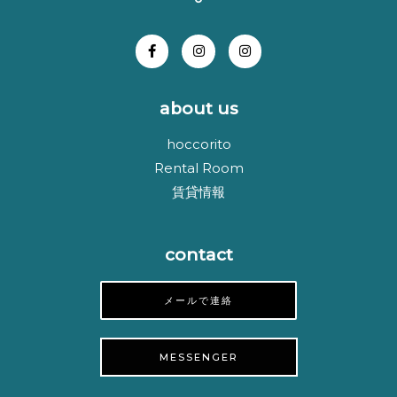
about us
hoccorito
Rental Room
賃貸情報
contact
メールで連絡
MESSENGER