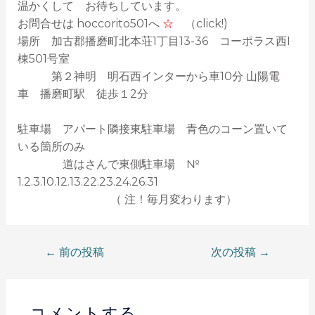
温かくして お待ちしています。
お問合せは hoccorito501へ
☆
（click!)
場所 加古郡播磨町北本荘1丁目13-36 コーポラス西I
棟501号室
第２神明 明石西インターから車10分 山陽電
車 播磨町駅 徒歩１2分
駐車場 アパート隣接東駐車場 青色のコーン置いて
いる箇所のみ
道はさんで東側駐車場 №
1.2.3.10.12.13.22.23.24.26.31
（ 注！毎月変わります）
←
前の投稿
次の投稿
→
コメントする