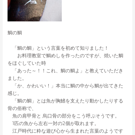
鯛の鯛
「鯛の鯛」という言葉を初めて知りました！
お料理教室で鯛めしを作ったのですが、焼いた鯛
をほぐしていた時
「あった～！！これ、鯛の鯛よ」と教えていただき
ました。
「か、かわいい！」本当に鯛の中から鯛が出てきた
感じ。
「鯛の鯛」とは魚が胸鰭を支えたり動かしたりする
骨の俗称で、
魚の肩甲骨と 烏口骨の部分をこう呼ぶそうです。
1匹の魚から左右一対の2個が取れます。
江戸時代に粋な遊び心から生まれた言葉のようです