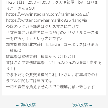
11/25（日）12:00～18:00 ラクガキ部屋 by はりま
りこ さん＃501
https://www.instagram.com/harimariko923/
https://twitter.com/harimariko923?lang=ja
今回のラクガキ部屋はクリスマスに向けて、
「雰囲気アガる世界に一つだけのオリジナルコースタ
ーを作ろう！」という内容です♪
加古郡播磨町北本荘1丁目13-36 コーポラスはりま西
Ｉ棟#501
駐車場は建物東側 植栽から1台目2台目
道はさんで東側駐車場 № 1.14.23.24.27.31(毎月変更あ
り！)
できるだけ公共交通機関ご利用下さい。駐車場でのト
ラブルに関しては当方では
一切の責任を負えませんのでご理解お願い致します
←
前の投稿
次の投稿
→