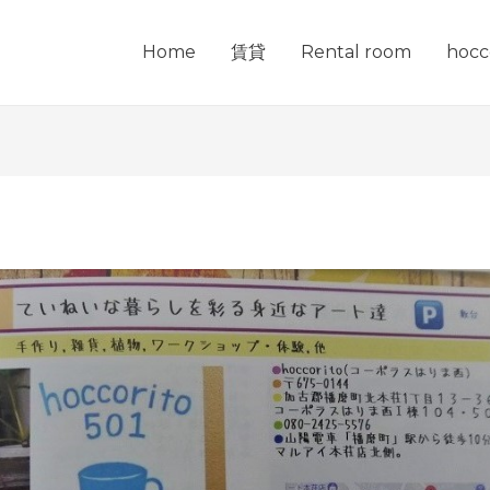
Home
賃貸
Rental room
hocc