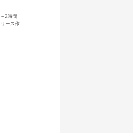
～2時間
リース作