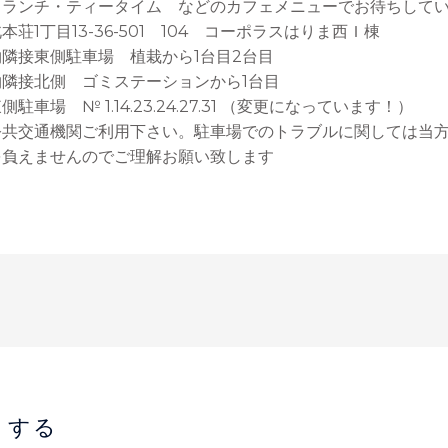
ランチ・ティータイム などのカフェメニューでお待ちして
荘1丁目13-36-501 104 コーポラスはりま西Ｉ棟
隣接東側駐車場 植栽から1台目2台目
側 ゴミステーションから1台目
駐車場 № 1.14.23.24.27.31 （変更になっています！）
公共交通機関ご利用下さい。駐車場でのトラブルに関しては当
を負えませんのでご理解お願い致します
トする