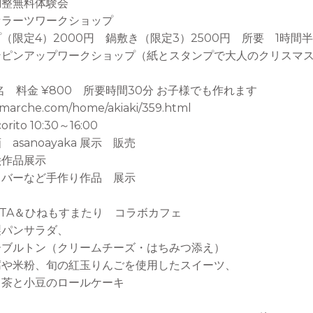
整無料体験会
ーツワークショップ
定4）2000円 鍋敷き（限定3）2500円 所要 1時間半
ンアップワークショップ（紙とスタンプで大人のクリスマス
料金 ¥800 所要時間30分 お子様でも作れます
kimarche.com/home/akiaki/359.html
rito 10:30～16:00
sanoayaka 展示 販売
作品展示
ーなど手作り作品 展示
TA＆ひねもすまたり コラボカフェ
ンサラダ、
トン（クリームチーズ・はちみつ添え）
粉、旬の紅玉りんごを使用したスイーツ、
と小豆のロールケーキ