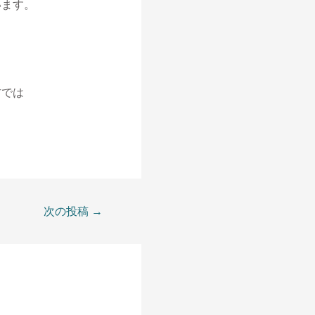
います。
方では
次の投稿
→