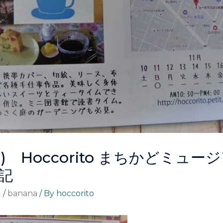
1(日) Hoccorito まちかどミュ
記
る
/
banana
/ By
hoccorito