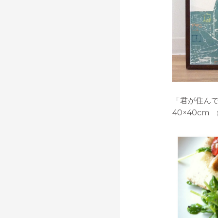
「君が住ん
40×40cm