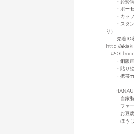
・姿勢調
・ポーセラ
・カップ（限
・スタンピ
り）
先着10名 
http://akia
#501 hocco
・銅版画 a
・貼り絵
・携帯カバ
HANAU
自家製パ
ファーブル
お豆腐や米
ほうじ茶