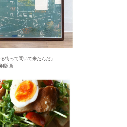
でる街って聞いて来たんだ」
 銅版画