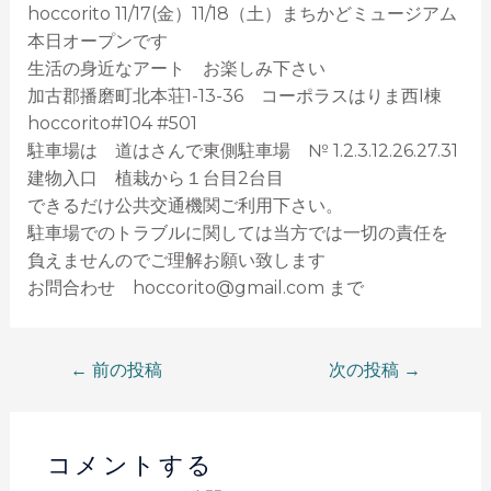
hoccorito 11/17(金）11/18（土）まちかどミュージアム
本日オープンです
生活の身近なアート お楽しみ下さい
加古郡播磨町北本荘1-13-36 コーポラスはりま西I棟
hoccorito#104 #501
駐車場は 道はさんで東側駐車場 № 1.2.3.12.26.27.31
建物入口 植栽から１台目2台目
できるだけ公共交通機関ご利用下さい。
駐車場でのトラブルに関しては当方では一切の責任を
負えませんのでご理解お願い致します
お問合わせ hoccorito@gmail.com まで
←
前の投稿
次の投稿
→
コメントする