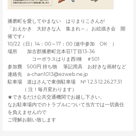
播磨町を愛してやまない はりまりこさんが
「おえかき 大好きな人 集まれ～」 お絵描き会 開
催です♪
10/22（日）14：00～17：00 (途中参加 OK ）
場所 加古郡播磨町北本荘1丁目13-36
コーポラスはりま西I棟 ＃501
参加費 500円 持ち物 筆記用具 お好きな画材など
連絡先 a-chan1013@ezweb.ne.jp
駐車場 道はさんで東側駐車場 № 1.2.3.12.26.27.31
（ 注！毎月変わります）
★できるだけ公共交通機関でお越し下さい。
なお駐車場内でのトラブルについて当方では一切責任
を負えませんので
ご理解お願い致します