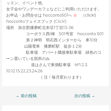
ッスン、イベント他、
女子会やワンデーカフェなどにご利用いただけます。
お申込・お問合せは hoccorito501へ
☆
（click!)
hoccoritoフェイスブック
(Click!)
場所 加古郡播磨町北本荘1丁目13-36
コーポラス西I棟 501号室 hoccorito 501
第２神明 明石西インターから 車10分
山陽電車 播磨町駅 徒歩１2分
駐車場 アパート隣接東駐車場 緑色のコ
ーン置いている箇所のみ
道はさんで東側駐車場 №1.2.3.
10.12.13.22.23.24.26
（ 注！毎月変わります）
←
前の投稿
次の投稿
→