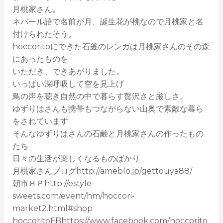
月桃家さん。
ネパール語で名前が月、誕生花が桃なので月桃家と名
付けられたそう。
hoccoritoにできた石釜のレンガは月桃家さんのその森
にあったものを
いただき、できあがりました。
いっぱい深呼吸して空を見上げ
鳥の声を聴き自然の中で暮らす贅沢さと厳しさ。
ゆずりはさんも携帯もつながらない山奥で素敵な暮ら
をされています
そんなゆずりはさんの石鹸と月桃家さんの作ったもの
たち
日々の生活が楽しくなるものばかり
月桃家さんブログhttp://ameblo.jp/gettouya88/
朝市ＨＰhttp://estyle-
sweets.com/event/hm/hoccori-
market2.html#shop
hoccoritoFBhttps://www.facebook.com/hoccorito