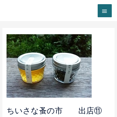
ちいさな蚤の市 出店⑪