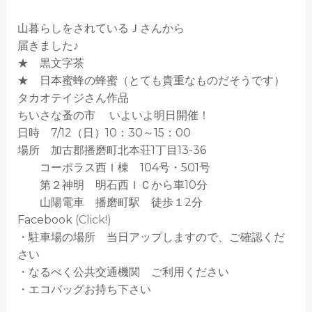
山暮らしをされているＪさんから
届きました♪
★ 黒文字茶
★ 日本蜜蜂の蜂蜜（とても貴重なものだそうです）
タカオテイジさん作品
ちいさな蚤の市 いよいよ明日開催！
日時 7/12（日）10：30～15：00
場所 加古郡播磨町北本荘1丁目13-36
コーポラス西Ｉ棟 104号・501号
第２神明 明石西ＩＣから車10分
山陽電車 播磨町駅 徒歩１2分
Facebook
(Click!)
・駐車場の場所 当日アップしますので、ご確認くだ
さい
・なるべく公共交通機関 ご利用ください
・エコバッグお持ち下さい