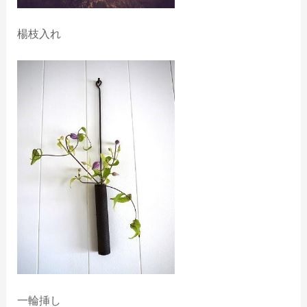
楊枝入れ
一輪挿し