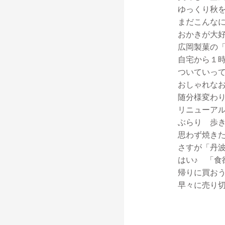
ゆっくり秋
まだこんな
おかきが大
広岡製菓の
自宅から１
ついていっ
おしゃれな
随分様変わり
リニューア
ぶらり 歩
思わず焼き
さすが「丹
はい♪ 「食
帰りに買お
早々に売り