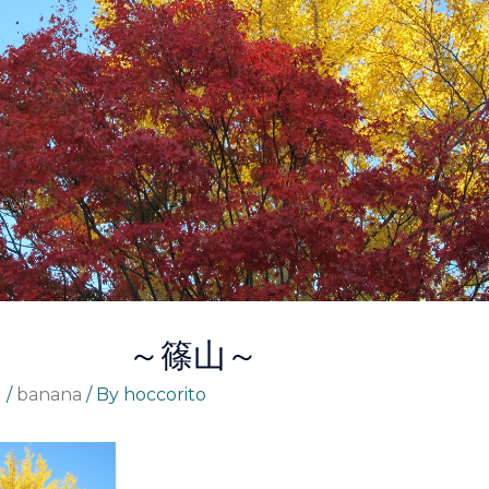
秋 ～篠山～
る
/
banana
/ By
hoccorito