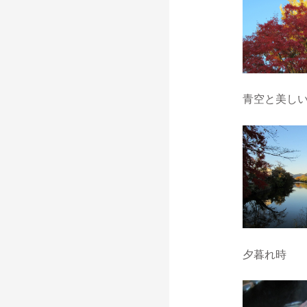
青空と美し
夕暮れ時