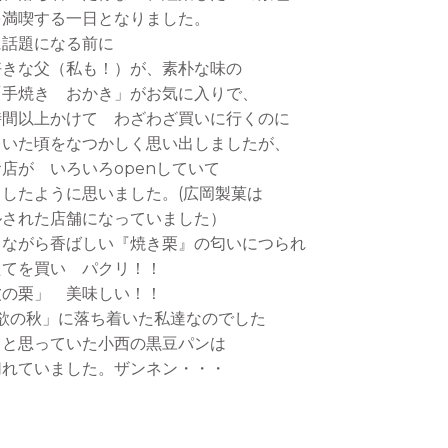
を満喫する一日となりました。
に話題になる前に
好きな父（私も！）が、素朴な味の
「手焼き おかき」がお気に入りで、
時間以上かけて わざわざ買いに行くのに
ていた頃をなつかしく思い出しましたが、
お店が いろいろopenしていて
したように思いました。(広岡製菓は
ルされた店舗になっていました）
きながら香ばしい『焼き栗』の匂いにつられ
たてを買い パクリ！！
波の栗」 美味しい！！
欲の秋」に落ち着いた私達なのでした
うと思っていた小西の黒豆パンは
切れていました。ザンネン・・・