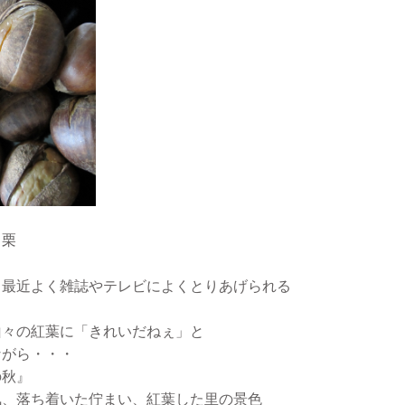
き栗
と最近よく雑誌やテレビによくとりあげられる
山々の紅葉に「きれいだねぇ」と
ながら・・・
の秋』
気、落ち着いた佇まい、紅葉した里の景色