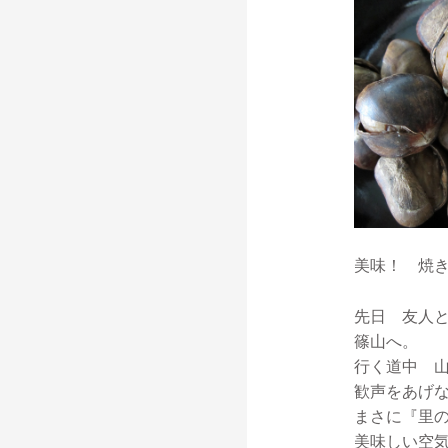
美味！ 焼
先日 友人
篠山へ。
行く道中 
歓声をあげ
まさに『里
美味しい空