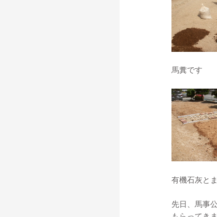
馬糞です
有機石灰と
先日、馬事
もらってき