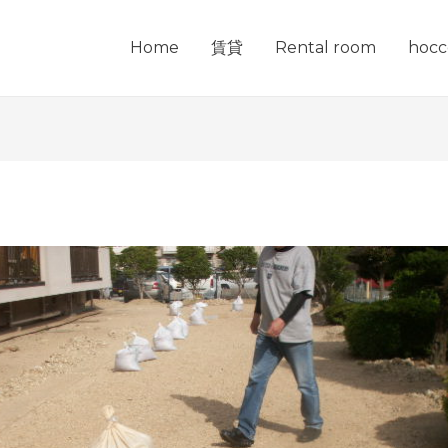
Home
賃貸
Rental room
hocc