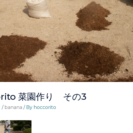
orito 菜園作り その3
る
/
banana
/ By
hoccorito