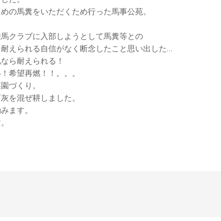
ための馬糞をいただくため行った馬事公苑。
乗馬クラブに入部しようとして馬糞等との
に耐えられる自信がなく断念したこと思い出した…
私なら耐えられる！
い！希望再燃！！。。。
菜園づくり。
石灰を混ぜ耕しました。
励みます。
す。