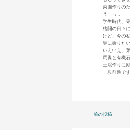
菜園作りの
うーっ…
学生時代、
格闘の日々
けど、今の
馬に乗りた
いえいえ、
馬糞と有機
土壌作りに
一歩前進で
←
前の投稿