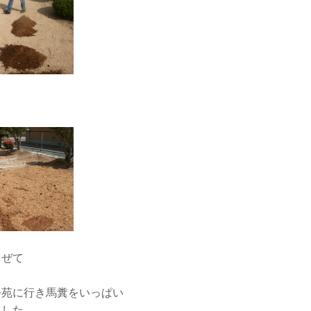
まぜて
公苑に行き馬糞をいっぱい
ました。